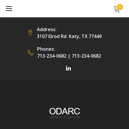
Skip
0
to
content
Address:
3107 Elrod Rd. Katy, TX 77449
Phones:
713-234-0682
|
713-234-0682
Facebook
LinkedIn