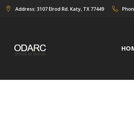
Skip
Address:
3107 Elrod Rd. Katy, TX 77449
Phon
to
content
HO