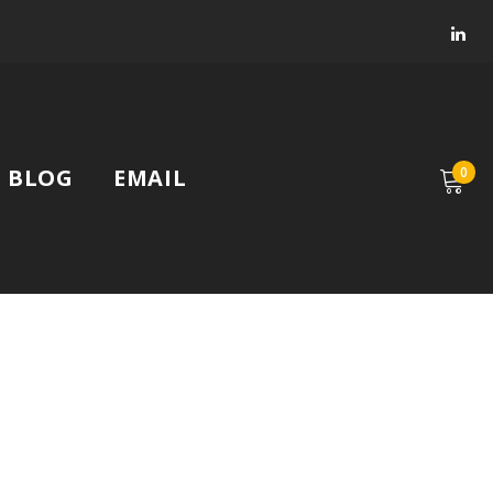
Faceb
Lin
BLOG
EMAIL
0