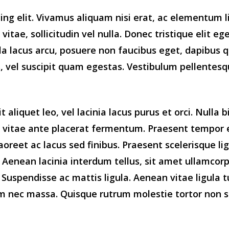
ng elit. Vivamus aliquam nisi erat, ac elementum li
tae, sollicitudin vel nulla. Donec tristique elit eg
ulla lacus arcu, posuere non faucibus eget, dapibus 
lis, vel suscipit quam egestas. Vestibulum pellente
lit aliquet leo, vel lacinia lacus purus et orci. Nul
 vitae ante placerat fermentum. Praesent tempor e
 laoreet ac lacus sed finibus. Praesent scelerisque
Aenean lacinia interdum tellus, sit amet ullamcorpe
uspendisse ac mattis ligula. Aenean vitae ligula turp
nim nec massa. Quisque rutrum molestie tortor non 