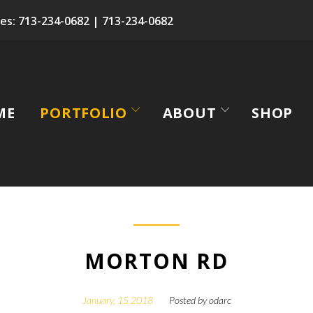
es:
713-234-0682
|
713-234-0682
ME
PORTFOLIO
ABOUT
SHOP
MORTON RD
January, 15 2018
Posted by
odarc